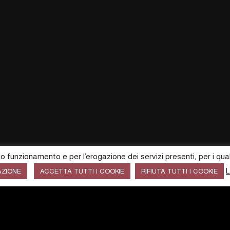
suo funzionamento e per l’erogazione dei servizi presenti, per i qua
L
AZIONE
ACCETTA TUTTI I COOKIE
RIFIUTA TUTTI I COOKIE