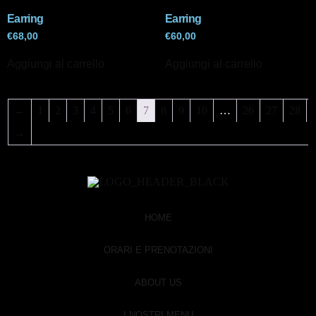
Earring
Earring
€
68,00
€
60,00
Aggiungi al carrello
Aggiungi al carrello
←
1
2
3
4
5
6
7
8
9
10
…
26
27
28
→
HOME
ORARI E PRENOTAZIONI
ABOUT US
I NOSTRI MENU